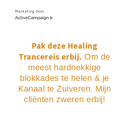
Marketing door
A
c
t
i
v
Pak deze Healing
e
C
Trancereis erbij.
Om de
a
m
meest hardnekkige
p
blokkades te helen & je
a
i
Kanaal te Zuiveren. Mijn
g
n
cliënten zweren erbij!