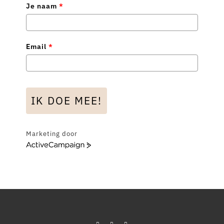
Je naam
*
Email
*
IK DOE MEE!
Marketing door
A
c
t
i
v
e
C
a