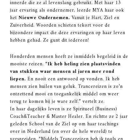
innerde die ze al levenslang gebruikt. Met haar 13
jaar ervaring als ondernemer, leerde MYA haar ook
het
Nieuwe Ondernemen.
V
anuit je Hart, Ziel en
Zuiverheid. Woorden schieten tekort voor de
bijzondere impact die deze ervaringen op haar leven
hebben gehad. Ze gunt dit iedereen!
Honderden mensen heeft ze inmiddels begeleid in de
mooiste reizen.
“Ik heb heling zien plaatsvinden
van stukken waar mensen al jaren mee rond
liepen.
En nooit een antwoord op vonden. Ik heb
mensen zien huilen van geluk. Trancereizen is zo’n
ontzettend mooi en toegankelijk middel om weer
terug te komen bij je ware zelf.” vertelt ze.
In haar dagelijks leven is ze Spiritueel (Business)
Coach&Teacher & Master Healer. En richtte ze 2 jaar
geleden School van de Ziel op om haar teachings
over in Nederland (en over de hele wereld) te
verspreiden. “Middels Trancereizen heb ik tools en