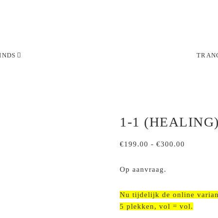
INDS
TRANC
1-1 (HEALING
Prijsklass
€
199.00
-
€
300.00
€199.00
tot
Op aanvraag.
€300.00
Nu tijdelijk de online varia
5 plekken, vol = vol.