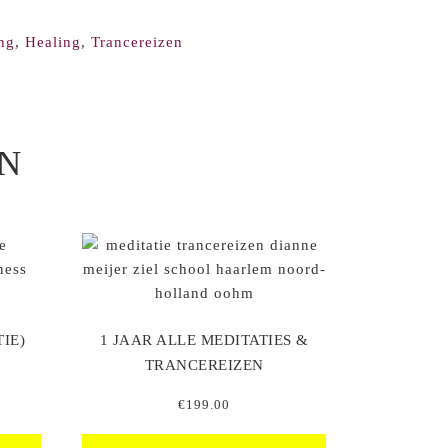
ng
,
Healing
,
Trancereizen
N
IE)
1 JAAR ALLE MEDITATIES &
TRANCEREIZEN
ke
dige
€
199.00
s