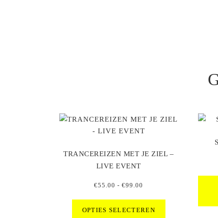
TRANCEREIZEN MET JE ZIEL –
LIVE EVENT
Prijsklasse:
€
55.00
-
€
99.00
€55.00
Dit
tot
OPTIES SELECTEREN
product
€99.00