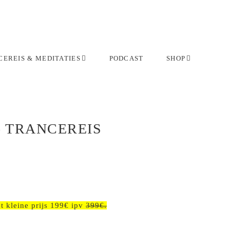
EREIS & MEDITATIES
PODCAST
SHOP
) TRANCEREIS
e:
nt kleine prijs 199€ ipv
399€.