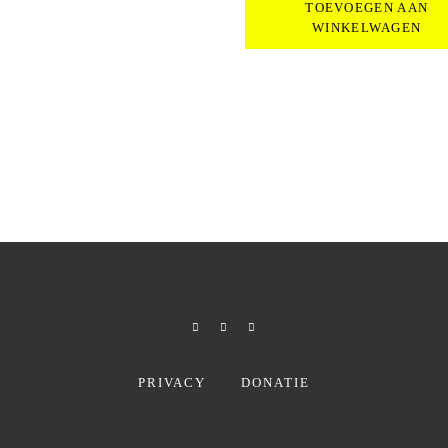
TOEVOEGEN AAN
€97.00.
€55
WINKELWAGEN
PRIVACY
DONATIE