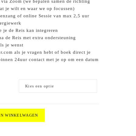
 via Zoom (we bepalen samen de richting
at je wilt en waar we op focussen)
lenzang of online Sessie van max 2,5 uur
nergiewerk
 je de Reis kan integreren
na de Reis met extra ondersteuning
ls je wenst
.com als je vragen hebt of boek direct je
 binnen 24uur contact met je op om een datum
AN WINKELWAGEN