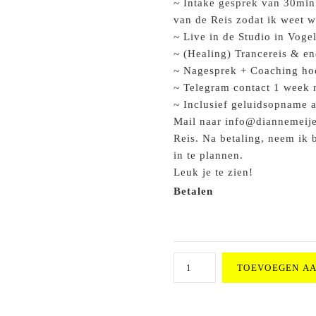
~ Intake gesprek van 30min
van de Reis zodat ik weet w
~ Live in de Studio in Voge
~ (Healing) Trancereis & e
~ Nagesprek + Coaching hoe
~ Telegram contact 1 week 
~ Inclusief geluidsopname a
Mail naar info@diannemeijer
Reis. Na betaling, neem ik
in te plannen.
Leuk je te zien!
Betalen
1-
TOEVOEGEN A
1
(Healing)
Trancereis