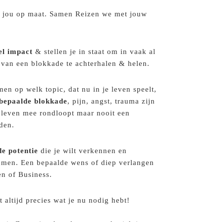
p jou op maat. Samen Reizen we met jouw
el impact
& stellen je in staat om in vaak al
 van een blokkade te achterhalen & helen.
en op welk topic, dat nu in je leven speelt,
bepaalde blokkade
, pijn, angst, trauma zijn
e leven mee rondloopt maar nooit een
den.
e potentie
die je wilt verkennen en
hamen. Een bepaalde wens of diep verlangen
ven of Business.
t altijd precies wat je nu nodig hebt!