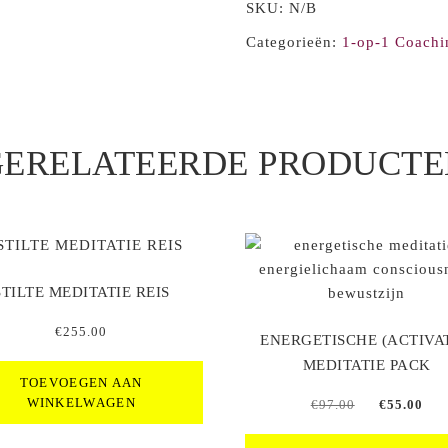
SKU:
N/B
aantal
Categorieën:
1-op-1 Coachi
GERELATEERDE PRODUCTE
STILTE MEDITATIE REIS
€
255.00
ENERGETISCHE (ACTIVAT
MEDITATIE PACK
TOEVOEGEN AAN
WINKELWAGEN
Oorspronkelij
Hui
€
97.00
€
55.00
prijs
prij
was:
is: