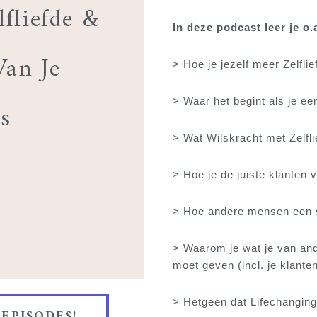
fliefde &
In deze podcast leer je o.a
Van Je
> Hoe je jezelf meer Zelflie
> Waar het begint als je ee
s
> Wat Wilskracht met Zelfl
> Hoe je de juiste klanten 
> Hoe andere mensen een sp
> Waarom je wat je van ande
moet geven (incl. je klanten
> Hetgeen dat Lifechanging 
 EPISODES!