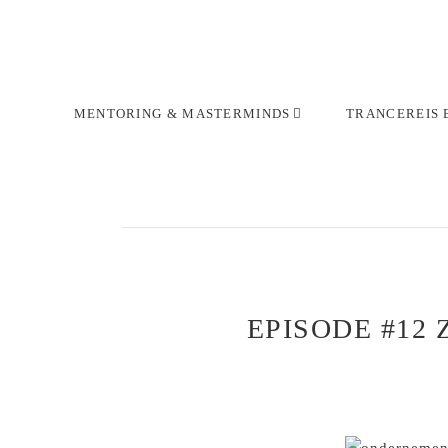
Skip
Skip
to
to
primary
main
navigation
content
MENTORING & MASTERMINDS
TRANCEREIS 
EPISODE #12 