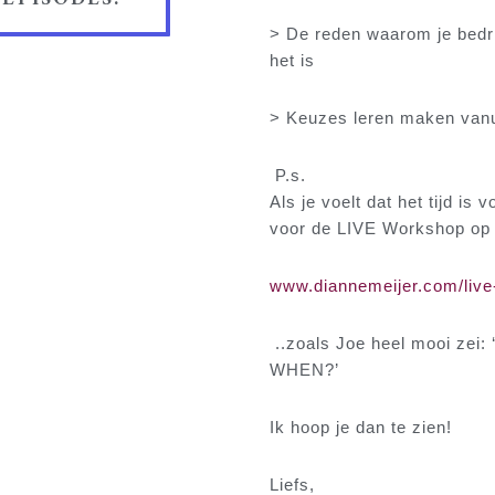
> De reden waarom je bedrij
het is
> Keuzes leren maken vanui
P.s.
Als je voelt dat het tijd is
voor de LIVE Workshop op 7
www.diannemeijer.com/live
..zoals Joe heel mooi zei:
WHEN?’
Ik hoop je dan te zien!
Liefs,